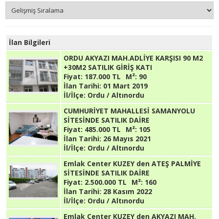
İlan Bilgileri
ORDU AKYAZI MAH.ADLİYE KARŞISI 90 M2
+30M2 SATILIK GİRİŞ KATI
Fiyat:
187.000 TL
M²:
90
İlan Tarihi:
01 Mart 2019
İl/İlçe:
Ordu / Altınordu
CUMHURİYET MAHALLESİ SAMANYOLU
SİTESİNDE SATILIK DAİRE
Fiyat:
485.000 TL
M²:
105
İlan Tarihi:
26 Mayıs 2021
İl/İlçe:
Ordu / Altınordu
Emlak Center KUZEY den ATEŞ PALMİYE
SİTESİNDE SATILIK DAİRE
Fiyat:
2.500.000 TL
M²:
160
İlan Tarihi:
28 Kasım 2022
İl/İlçe:
Ordu / Altınordu
Emlak Center KUZEY den AKYAZI MAH.