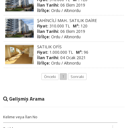
İlan Tarihi:
06 Ekim 2019
İl/İlçe:
Ordu / Altınordu
ŞAHİNCİLİ MAH.. SATILIK DAİRE
Fiyat:
310.000 TL
M²:
120
İlan Tarihi:
06 Ekim 2019
İl/İlçe:
Ordu / Altınordu
SATILIK OFİS
Fiyat:
1.000.000 TL
M²:
96
İlan Tarihi:
04 Ocak 2021
İl/İlçe:
Ordu / Altınordu
Önceki
1
Sonraki
Gelişmiş Arama