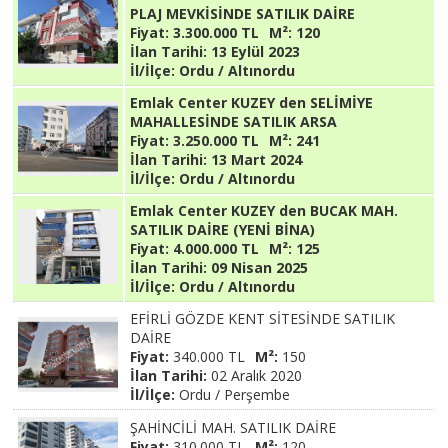
PLAJ MEVKİSİNDE SATILIK DAİRE
Fiyat:
3.300.000 TL
M²:
120
İlan Tarihi:
13 Eylül 2023
İl/İlçe:
Ordu / Altınordu
Emlak Center KUZEY den SELİMİYE
MAHALLESİNDE SATILIK ARSA
Fiyat:
3.250.000 TL
M²:
241
İlan Tarihi:
13 Mart 2024
İl/İlçe:
Ordu / Altınordu
Emlak Center KUZEY den BUCAK MAH.
SATILIK DAİRE (YENİ BİNA)
Fiyat:
4.000.000 TL
M²:
125
İlan Tarihi:
09 Nisan 2025
İl/İlçe:
Ordu / Altınordu
EFİRLİ GÖZDE KENT SİTESİNDE SATILIK
DAİRE
Fiyat:
340.000 TL
M²:
150
İlan Tarihi:
02 Aralık 2020
İl/İlçe:
Ordu / Perşembe
ŞAHİNCİLİ MAH. SATILIK DAİRE
Fiyat:
310.000 TL
M²:
120