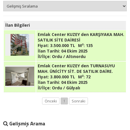
İlan Bilgileri
Emlak Center KUZEY den KARŞIYAKA MAH.
SATILIK SİTE DAİRESİ
Fiyat:
3.500.000 TL
M²:
135
İlan Tarihi:
04 Ekim 2025
İl/İlçe:
Ordu / Altınordu
Emlak Center KUZEY den TURNASUYU
MAH. ÜNİCİTY SİT. DE SATILIK DAİRE.
Fiyat:
3.800.000 TL
M²:
72
İlan Tarihi:
04 Ekim 2025
İl/İlçe:
Ordu / Gülyalı
Önceki
1
Sonraki
Gelişmiş Arama