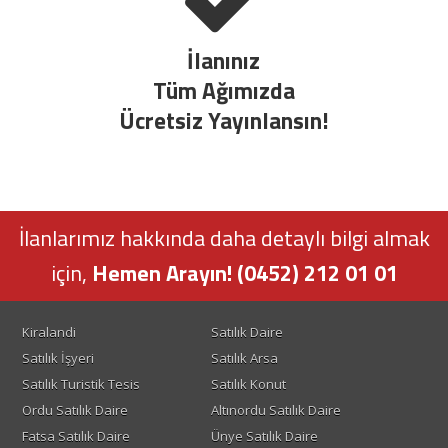
İlanınız
Tüm Ağımızda
Ücretsiz Yayınlansın!
İlanlarımız hakkında daha detaylı bilgi almak
için,
Hemen Arayın! (0452) 212 01 01
Kiralandi
Satılık Daire
Satılık İşyeri
Satılık Arsa
Satılık Turistik Tesis
Satılık Konut
Ordu Satılık Daire
Altınordu Satılık Daire
Fatsa Satılık Daire
Ünye Satılık Daire