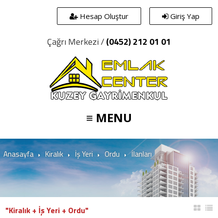
Hesap Oluştur
Giriş Yap
Çağrı Merkezi /
(0452) 212 01 01
≡ MENU
Anasayfa
Kiralık
İş Yeri
Ordu
İlanları
"Kiralık + İş Yeri + Ordu"