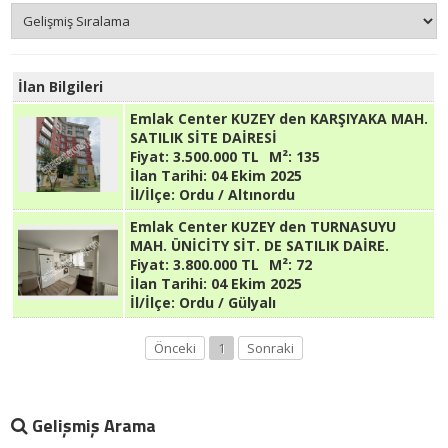
İlan Bilgileri
Emlak Center KUZEY den KARŞIYAKA MAH.
SATILIK SİTE DAİRESİ
Fiyat:
3.500.000 TL
M²:
135
İlan Tarihi:
04 Ekim 2025
İl/İlçe:
Ordu / Altınordu
Emlak Center KUZEY den TURNASUYU
MAH. ÜNİCİTY SİT. DE SATILIK DAİRE.
Fiyat:
3.800.000 TL
M²:
72
İlan Tarihi:
04 Ekim 2025
İl/İlçe:
Ordu / Gülyalı
Önceki
1
Sonraki
Gelişmiş Arama