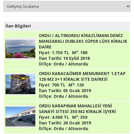
İlan Bilgileri
ORDU / ALTINORDU KİRAZLİMANI DENİZ
MANZARALI DUBLEKS SÜPER LÜXS KİRALIK
DAİRE
Fiyat:
1.750 TL
M²:
180
İlan Tarihi:
10 Eylül 2018
İl/İlçe:
Ordu / Altınordu
ORDU KARACAÖMER MEMURKENT 1.ETAP
120 M2 3+1 KİRALIK SİTE DAİRESİ
Fiyat:
700 TL
M²:
120
İlan Tarihi:
05 Ocak 2019
İl/İlçe:
Ordu / Altınordu
ORDU KARAPINAR MAHALLESİ YENİ
SANAYİ SİTESİ 350 M2 KİRALIK İŞYERİ
Fiyat:
4.000 TL
M²:
350
İlan Tarihi:
26 Ocak 2019
İl/İlçe:
Ordu / Altınordu