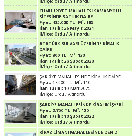
İl/İlçe:
Ordu / Altınordu
CUMHURİYET MAHALLESİ SAMANYOLU
SİTESİNDE SATILIK DAİRE
Fiyat:
485.000 TL
M²:
105
İlan Tarihi:
26 Mayıs 2021
İl/İlçe:
Ordu / Altınordu
ATATÜRK BULVARI ÜZERİNDE KİRALIK
DAİRE
Fiyat:
800 TL
M²:
130
İlan Tarihi:
26 Şubat 2020
İl/İlçe:
Ordu / Altınordu
ŞARKİYE MAHALLESİNDE KİRALIK DAİRE
Fiyat:
17.000 TL
M²:
110
İlan Tarihi:
10 Mart 2025
İl/İlçe:
Ordu / Altınordu
ŞARKİYE MAHALLESİNDE KİRALIK İŞYERİ
Fiyat:
2.750 TL
M²:
120
İlan Tarihi:
10 Şubat 2022
İl/İlçe:
Ordu / Altınordu
KİRAZ LİMANI MAHALLESİNDE DENİZ