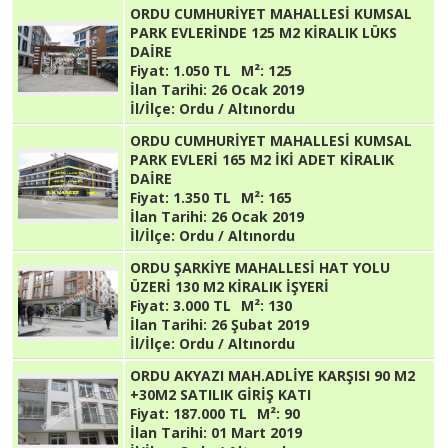
ORDU CUMHURİYET MAHALLESİ KUMSAL
PARK EVLERİNDE 125 M2 KİRALIK LÜKS
DAİRE
Fiyat:
1.050 TL
M²:
125
İlan Tarihi:
26 Ocak 2019
İl/İlçe:
Ordu / Altınordu
ORDU CUMHURİYET MAHALLESİ KUMSAL
PARK EVLERİ 165 M2 İKİ ADET KİRALIK
DAİRE
Fiyat:
1.350 TL
M²:
165
İlan Tarihi:
26 Ocak 2019
İl/İlçe:
Ordu / Altınordu
ORDU ŞARKİYE MAHALLESİ HAT YOLU
ÜZERİ 130 M2 KİRALIK İŞYERİ
Fiyat:
3.000 TL
M²:
130
İlan Tarihi:
26 Şubat 2019
İl/İlçe:
Ordu / Altınordu
ORDU AKYAZI MAH.ADLİYE KARŞISI 90 M2
+30M2 SATILIK GİRİŞ KATI
Fiyat:
187.000 TL
M²:
90
İlan Tarihi:
01 Mart 2019