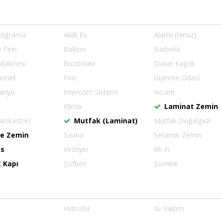
Doğrama
Akıllı Ev
Alarm (Hırsız)
 Fırın
Balkon
Barbekü
Makinesi
Buzdolabı
Duvar Kağıdı
ternet
Fırın
Giyinme Odası
Banyo
Intercom Sistemi
Isıcam
Klima
Laminat Zemin
(Ankastre)
Mutfak (Laminat)
Mutfak Doğalgazı
ke Zemin
Sauna
Seramik Zemin
as
Vestiyer
Wi-Fi
k Kapı
Şofben
Şömine
k
Hidrofor
Isı Yalıtım