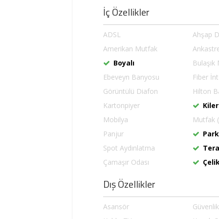
İç Özellikler
ADSL
Ahşap 
Amerikan Mutfak
Ankastre
Boyalı
Bulaşık 
Ebeveyn Banyosu
Fiber İn
Görüntülü Diafon
Hilton 
Kartonpiyer
Kiler
Mobilya
Mutfak 
Panjur
Par
Spot Aydınlatma
Ter
Çamaşır Odası
Çeli
Dış Özellikler
Asansör
Güvenli