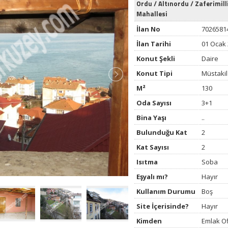
Ordu
/
Altınordu
/
Zaferimill
Mahallesi
İlan No
7026581
İlan Tarihi
01 Ocak
Konut Şekli
Daire
Konut Tipi
Müstakil
M²
130
Oda Sayısı
3+1
Bina Yaşı
..
Bulunduğu Kat
2
Kat Sayısı
2
Isıtma
Soba
Eşyalı mı?
Hayır
Kullanım Durumu
Boş
Site İçerisinde?
Hayır
Kimden
Emlak O