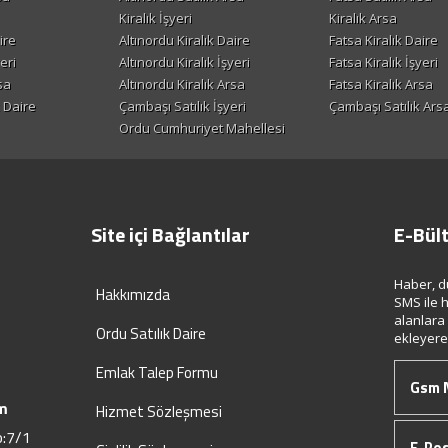
Kiralık İşyeri
Kiralık Arsa
ire
Altınordu Kiralık Daire
Fatsa Kiralık Daire
eri
Altınordu Kiralık İşyeri
Fatsa Kiralık İşyeri
sa
Altınordu Kiralık Arsa
Fatsa Kiralık Arsa
 Daire
Çambaşı Satılık İşyeri
Çambaşı Satılık Ars
Ordu Cumhuriyet Mahellesi
Site içi Bağlantılar
E-Bül
Haber, d
Hakkımızda
SMS ile h
alanlara
Ordu Satılık Daire
ekleyerek
Emlak Talep Formu
m
Hizmet Sözleşmesi
o:7/1