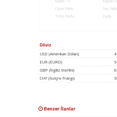
Kablo TV
Kapalı G
Oyun Parkı
Ses Yalı
Tenis Kortu
Uydu
Döviz
USD (Amerikan Doları)
4
EUR (EURO)
5
GBP (İngiliz Sterlini)
6
CHF (İsviçre Frangı)
5
Benzer İlanlar