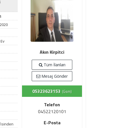
i
4
 2020
 Ev
Akın Kirpitci
Tüm İlanları
Mesaj Gönder
05323623153
(Gsm)
Telefon
04522120101
E-Posta
fisinden