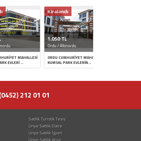
Kiralandı
Satıldı
1.050 TL
3.300.000 TL
Ordu / Altınordu
Ordu / Altınordu
T MAHALLESİ
ORDU CUMHURİYET MAHALLESİ
Emlak Center KUZEY de
İ ...
KUMSAL PARK EVLERİN...
MAH. PLAJ MEVKİ...
(0452) 212 01 01
Satılık Turistik Tesis
Ünye Satılık Daire
Ünye Satılık İşyeri
Ünye Satılık Arsa