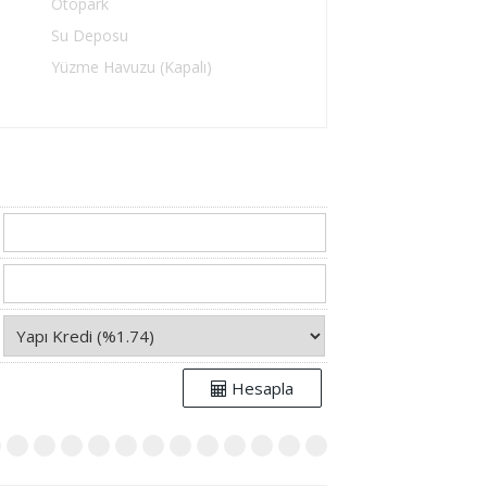
Otopark
Su Deposu
Yüzme Havuzu (Kapalı)
Hesapla
9
10
11
12
13
14
15
16
17
18
19
20