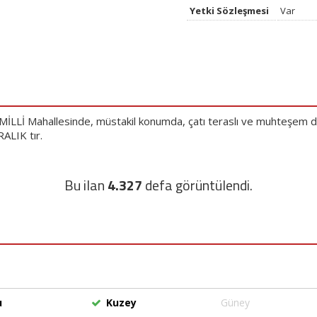
Yetki Sözleşmesi
Var
Lİ Mahallesinde, müstakil konumda, çatı teraslı ve muhteşem d
ALIK tır.
Bu ilan
4.327
defa görüntülendi.
u
Kuzey
Güney