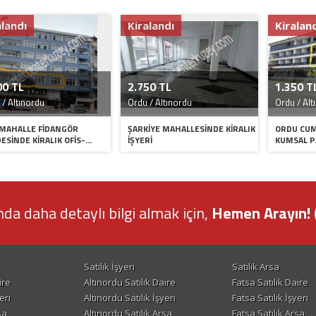
Kiralandı
Kiralandı
2.750 TL
1.350 TL
rdu
Ordu / Altınordu
Ordu / Altınordu
E FİDANGÖR
ŞARKİYE MAHALLESİNDE KİRALIK
ORDU CUMHURİYE
İRALIK OFİS-...
İŞYERİ
KUMSAL PARK EVLER
nda daha detaylı bilgi almak için,
Hemen Arayın! 
Satılık İşyeri
Satılık Arsa
ire
Altınordu Satılık Daire
Fatsa Satılık Daire
eri
Altınordu Satılık İşyeri
Fatsa Satılık İşyeri
sa
Altınordu Satılık Arsa
Fatsa Satılık Arsa