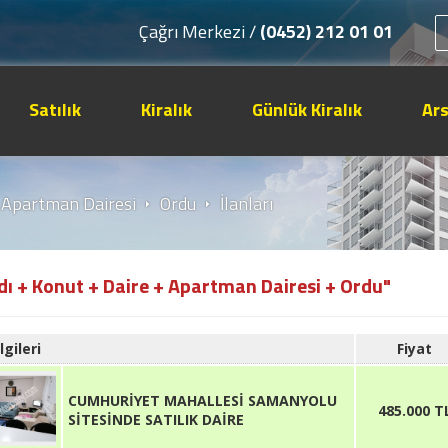
Çağrı Merkezi /
(0452) 212 01 01
Satılık
Kiralık
Günlük Kiralık
Ar
Apartman Dairesi
Ordu
İlanları
ldı + Konut + Daire + Apartman Dairesi + Ordu"
lgileri
Fiyat
CUMHURİYET MAHALLESİ SAMANYOLU
485.000 T
SİTESİNDE SATILIK DAİRE