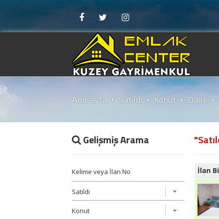
Anasayfa
Satıldı
Konut
Daire
Gelişmiş Arama
"Satı
İlan Bi