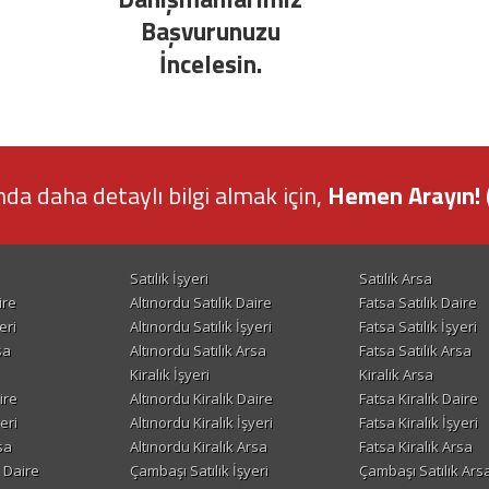
Başvurunuzu
İncelesin.
nda daha detaylı bilgi almak için,
Hemen Arayın! 
Satılık İşyeri
Satılık Arsa
ire
Altınordu Satılık Daire
Fatsa Satılık Daire
eri
Altınordu Satılık İşyeri
Fatsa Satılık İşyeri
sa
Altınordu Satılık Arsa
Fatsa Satılık Arsa
Kiralık İşyeri
Kiralık Arsa
ire
Altınordu Kiralık Daire
Fatsa Kiralık Daire
eri
Altınordu Kiralık İşyeri
Fatsa Kiralık İşyeri
sa
Altınordu Kiralık Arsa
Fatsa Kiralık Arsa
 Daire
Çambaşı Satılık İşyeri
Çambaşı Satılık Ars