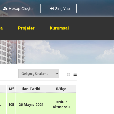
Hesap Oluştur
Giriş Yap
sa
Projeler
Kurumsal
M²
İlan Tarihi
İl/İlçe
Ordu /
L
105
26 Mayıs 2021
Altınordu