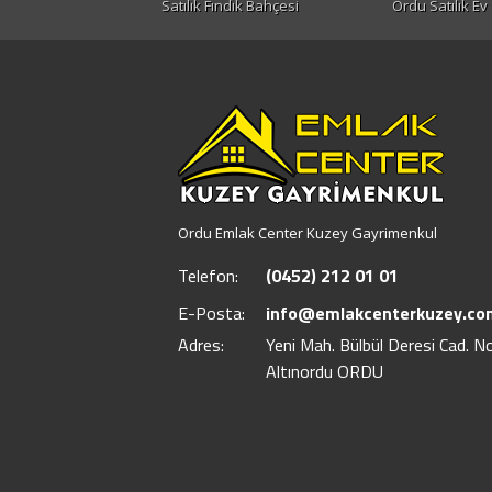
Satılık Fındık Bahçesi
Ordu Satılık Ev
Ordu Emlak Center Kuzey Gayrimenkul
Telefon:
(0452) 212 01 01
E-Posta:
info@emlakcenterkuzey.co
Adres:
Yeni Mah. Bülbül Deresi Cad. N
Altınordu ORDU